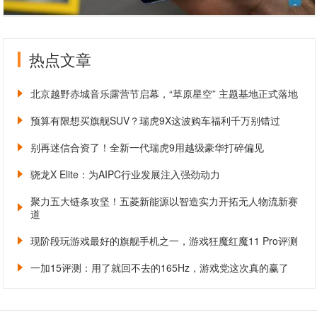
热点文章
北京越野赤城音乐露营节启幕，“草原星空” 主题基地正式落地
预算有限想买旗舰SUV？瑞虎9X这波购车福利千万别错过
别再迷信合资了！全新一代瑞虎9用越级豪华打碎偏见
骁龙X Elite：为AIPC行业发展注入强劲动力
聚力五大链条攻坚！五菱新能源以智造实力开拓无人物流新赛
道
现阶段玩游戏最好的旗舰手机之一，游戏狂魔红魔11 Pro评测
一加15评测：用了就回不去的165Hz，游戏党这次真的赢了