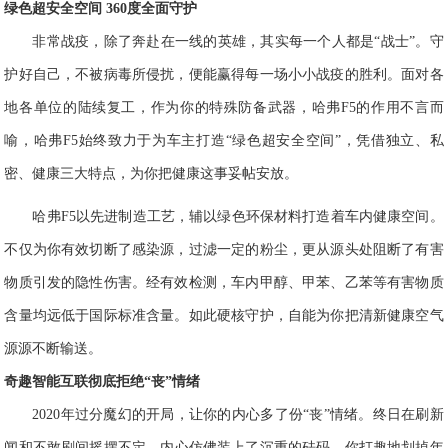
绿色超安全空间
360
度全面守护
非常战疫，除了奔赴在一线的英雄，其实每一个人都是“战士”。守
护好自己，不被病毒所侵扰，便能赢得每一场小小战疫的胜利。面对各
地各单位的陆续复工，作为你的特殊防备武器，哈弗
F
5
的作用不言而
喻，哈弗
F
5
始终致力于为车主打造“绿色超安全空间”，凭借独立、私
密、健康三大特点，为你把健康这事妥帖安放。
哈弗
F5
以先进制造工艺，辅以绿色环保材料打造着车内健康空间。
不仅为你有效切断了感染源，过滤一定的粉尘，更从源头处阻断了有害
物质引发的隐性伤害。经有效检测，车内甲醇、甲苯、乙苯等有害物质
含量均远低于国际标准含量。如此硬
核守护，自能为你把清新健康空气
源源不断输送。
奇趣智能互联
彻底拒绝“丧”情绪
2
020
年过分魔幻的开局，让你的内心多了份“丧”情绪。终日在刷新
闻和不敢刷间摇
摆不定，内心仿佛装上了沉重的砝码。你打趣地划掉年