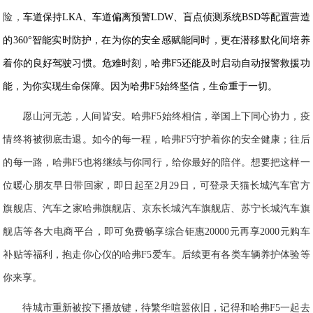
险，
车道保持
LKA
、车道偏离预警
LDW
、盲点侦测系统
BSD
等配置营造
的
3
60
°智能实时防护，在为你的安全感赋能同时，更在潜移默化间培养
着你的良好驾驶习惯。危难时刻，哈弗
F
5
还能及时启动自动报警救援功
能，为你实现生命保障。因为哈弗
F
5
始终坚信，生命重于一切。
愿山河无恙，人间皆安。哈弗
F
5
始终相信，举国上下同心协力，疫
情终将被彻底击退。如今的每一程，哈弗
F
5
守护着你的安全健康；往后
的每一路，哈弗
F
5
也将继续与你同行，给你最好的陪伴。想要把这样一
位暖心朋友早日带回家，
即日起至
2
月
2
9
日，
可
登录天猫长城
汽车官方
旗舰店、汽车之家
哈弗旗舰店
、京东
长城汽车旗舰店
、苏宁长城
汽车
旗
舰店等各大
电商
平台，即可免费畅享
综合钜惠
20000
元再享
2000
元购车
补贴等福利
，抱走你心仪的哈弗
F
5
爱车。后续更有各类车辆养护体验等
你来享。
待城市重新被按下播放键，待繁华喧嚣依旧，记得和哈弗
F
5
一起去