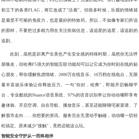
初立下的各类
F
LAG
，将它改成了“活着”。但很多时候，乐观的情绪就
是最坚不可摧的免疫力，也是最好的特效药。所以，不如像专家们所说
的那样，不要把过多精力用在关注疾病信息，该追星的追星，该追剧的
追剧。
此刻，虽然是距离产生美也产生安全感的特殊时期，虽然你无法呼
朋唤友，但哈弗
F
5
强大的智能互
联
功
能却可以让它成为你时刻在线的贴
心朋友，帮你缓解焦虑情绪。
2
000
万在线音乐、
1
0
万档在线电台，无限
量丰富娱乐体验让你释放压力。一句“你好，哈弗”，即能开启畅聊平
台，专业酷炫的
Nuance
语音系统、
9
7
%
的语音识别率让你动动嘴即享奇
趣体验。开启空调、自在导航、播放音乐，甚至还能聊聊宅家菜谱、了
解股市走向……你想要的资讯、服务完全无需动手触碰，动动嘴一切轻
松搞定。原来减少“接触”，竟然还能这么玩。
智能安全守护
从一而终相伴