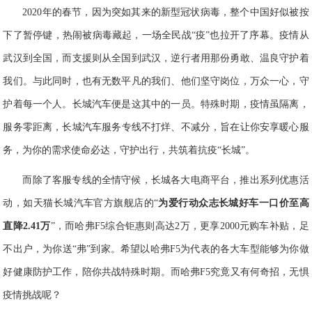
2
020
年的春节，因为突如其来的新型冠状病毒，整个中国好似被按
下了暂停键，热闹被病毒藏起，一场全民战“疫”也拉开了序幕。疫情从
武汉到全国，而支援则从全国到武汉，逆行者用那份勇敢、温良守护着
我们。与此同时，也有无数平凡的我们、他们坚守岗位，万众一心，守
护着每一个人。长城汽车便是这其中的一员。特殊时期
，
疫情虽隔离，
服务零距离，长城汽车
服务
专线不打烊
、
不减分，旨在让你安享暖心服
务，为你的需求使命必达，守护出行
，
共筑着抗疫“长城”。
而除了客服专线的全情守候，长城
各大电商平台，推出系列优惠活
动，如天猫长城汽车官方旗舰店
的“
为爱行动
众志长城
好车一口价
至高
直降
2.41
万
”，而
哈弗
F
5
综合钜惠则高达
2
万，更享
2
00
0
元购车补贴，足
不出户，为你送“弗”到家。希望以哈弗
F
5
为代表的各大车型能够为你做
好健康防护工作，陪你共战特殊时期。而哈弗
F
5
究竟又有何奇招，无惧
疫情挑战呢？