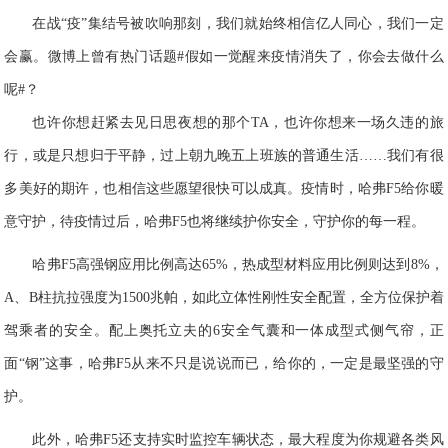
在战“疫”集结号被吹响那刻，我们就始终相信亿人同心，我们一定
会赢。微博上曾有
热门话
题
#
假如一觉醒来疫情消失了，你会去做什么
呢
#
？
也许你想赶紧去见日思夜想的那个
TA
，也许你想来一场久违的旅
行，或是只想归于平静，过上朝九晚五上班族的普通生活……我们有很
多美好的期许，也相信这些愿望很快可以成真。疫情时，哈弗
F
5
给你暖
意守护，待疫情过后，哈弗
F
5
也将继续护你安全，守护你的每一程。
哈弗
F
5
高强钢应用比例高达
65%
，热成型材料应用比例则达到
8%
，
A
、
B
柱抗拉强度为
1500
兆帕，如此立体
性
刚性安全配置，全方位保护着
驾乘者的安全。配上奥托立夫的
6
安全气囊和一体成型式侧气帘，正
面“钢”这事，哈弗
F
5
从来不只是说说而已，给你的，一定是最坚强的守
护。
此外，哈弗
F
5
还支持实时监控车辆状态，最大程度为你规避各类风