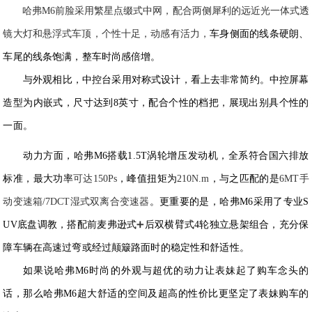
哈弗M6前脸采用繁星点缀式中网，配合两侧犀利的远近光一体式透
镜大灯和悬浮式车顶，个性十足，动感有活力，
车身侧面的线条硬朗、
车尾的线条饱满，整车时尚感倍增。
与外观相比，中控台采用对称式设计，看上去非常简约。中控屏幕
造型为内嵌式，尺寸达到8英寸，
配合个性的档把，展现出
别具个性的
一面。
动力方面，哈弗M6
搭载
1.5T涡轮增压发动机，全系符合国六排放
标准，最大功率
可达150Ps
，峰值扭矩为
210N.m
，与之匹配的是
6MT手
动变速箱
/7DCT湿式双离合变
速器
。
更重要的是，哈弗M6采用了专业S
UV底盘调教，搭配前麦弗逊式
➕
后双横臂式4轮独立悬架组合，充分保
障车辆在高速过弯或经过颠簸路面时的稳定性和舒适性。
如果说哈弗M6时尚的外观与超优的动力让表妹起了购车念头的
话，那么哈弗M6超大舒适的
空间及超高的性价比更坚定了表妹购车的