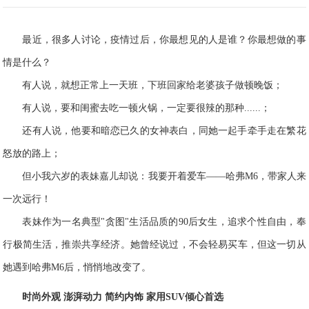
最近，很多人讨论，疫情过后，你最想见的人是谁？你最想做的事
情是什么？
有人说，就想正常上一天班，下班回家给老婆孩子做顿晚饭；
有人说，要和闺蜜去吃一顿火锅，一定要很辣的那种......；
还有人说，他要和暗恋已久的女神表白，同她一起手牵手走在繁花
怒放的路上；
但小我六岁的表妹嘉儿却说：
我要开着
爱车——哈弗M6
，带家人来
一次远行
！
表妹作为
一名典型"贪图"生活品质的90后女生
，追求个性自由，奉
行极简生活，推崇共享经济
。她曾经说过，
不会轻易买车
，但
这一切从
她遇到哈弗M6
后，悄悄地
改变了。
时尚外观 澎湃动力 简约内饰 家用SUV倾心首选