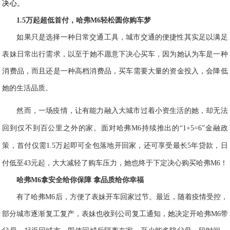
决心。
1.5万起超低首付，
哈弗M
6
轻松圆你购车梦
如果只是
选择
一种
日常
交通工具
，城市交通
的
便捷性
其实足以
满足
表妹日常出行需求，
以至于
她
不愿意下决心
买车，因为她认为车是一种
消费品，
而且还是一种高档消费品，
买车
需要
大量的资金投入
，
会降低
她的生活品质。
然
而，一场疫情，让有能力融入大城市过着小资生活的她，却无法
回到仅
不到百公里之外的家。面对哈弗M6持续推出的“1
+
5=6
”
金融政
策，
首付仅需1.5万起即可全包落地开回家，还可享受最长5年贷款，日
付低至43元起，大大减轻了购车压力，她也
终于
下定决心购买哈弗M
6
！
哈弗M6拿安全给你保障 拿品质给你幸福
有了哈弗M6
后，
方便
了
表妹
开车回家过节
。
最近，
随着疫情
受控
，
部分城市逐渐
复工
复产
，
表妹也收到公司复工通知，
她决定开哈弗M
6
带