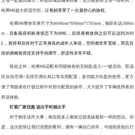
父母一起
返回城市
，即使
回城后
隔离在家，至少能多陪父母一段时间，
哈弗M6
超大舒适空间，
让爸妈
享受
了一次
最舒心的
旅程。
哈弗M6整体车身尺寸为4649mm*830mm*1705mm，轴距长达2680m
m，
后备箱容积标准状态下为808L，后排座椅放倒之后可以达到2010
L，前排和后排对于正常身高的成年人
来说，空间都非常宽裕，而且后
排的座椅靠背还支持手动调节，舒适性非常不错。
除此之外，
哈弗M6
还
配有同级独有的无钥匙进入
+
一键启动、双温
区自动空调
+
后排
空调出风口等
实用配置
，多功能方向盘的使用，更方
便
了
驾驶者在行驶过程中对
部分配置的操作，大大提升了车辆使用者的
舒适体验。
盯紧厂家优惠 该出手时就出手
对于购车这件大事，
相信
很多人都有过跟表妹
最初一样的想法。但
是，这次疫情让我们清楚的看到，拥有一辆自己的车，与借助其他出行