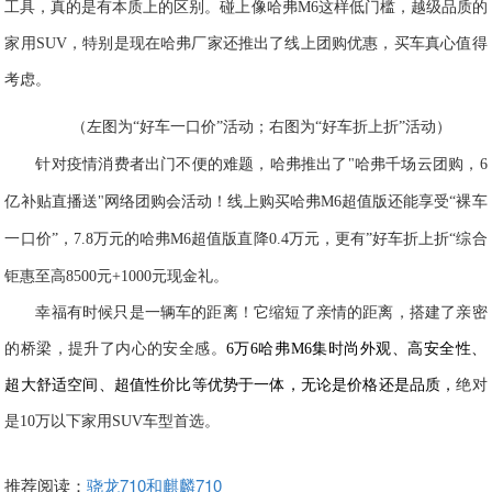
工具，真的是有本质上的区别。碰上像哈弗M6这样低门槛，越级品质的
家用SUV，特别是现在
哈弗
厂家还推出了线上团购优惠，买车真心值得
考虑。
（左图为“好车一口价”活动；右图为“好车折上折”活动）
针对疫情消费者出门不便的难题
，
哈弗推出了"哈弗千场云团购
，
6
亿补贴直播送"网络团购会活动
！线上购买哈弗M6超值版还能享受“裸车
一口价”，7.8万元的哈弗M6超值版直降0.4
万元，
更有”好车折上折“综合
钜惠至高8500元
+
1000元现金礼。
幸福有时候只是一辆车的距离！它缩短了亲情的距离，搭建了亲密
的桥梁，
提升了
内心的
安全感。
6万6哈弗M6集
时尚
外观、
高安全性、
超大舒适空间
、
超值性价比
等优势于一体，
无论是价格还是品质，
绝对
是10
万
以下
家用
SUV车型首选。
推荐阅读：
骁龙710和麒麟710