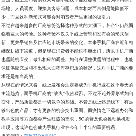
场地、人员调度、迎接宾客等问题，成本相对而言倒是能降低不
少，而且这种新形式可能会对消费者产生更强的吸引力。
不过在越来越多的厂商纷纷选择这种形式的大潮下，各企业仍然面
临着巨大的考验。这种考验不仅关乎线上营销和发布会的形式创
新，更关乎销售及供应链市场带来的变化。
本来手机厂商在近年相
继深耕线下渠道，但是现在消费者不能也不愿出门，所以手机厂商
也需随机应变，做出相应的调整。如何在调整供需的过程中，也能
保证供应充足和不出现大面积库存积压的状况，这对手机厂商的要
求还是相当高的。
从现在的情况来看，线上发布会注定要成为手机行业在这个春天的
主流趋势，而手机厂商的“战火”依然猛烈。
不过不论外界形式如何
变化，产品质量都是一切竞争的基础。不管是线上还是线下，有足
够出色的产品，才有更多的机会突出重围。而疫情之下远程办公和
教学应用等方面都会产生旺盛的需求，5G的普及也会推动换机潮
出现，这或许也会成为手机行业在今年上半年的重要机遇。
推荐阅读：
苹果7好还是8好