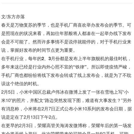
文/东方亦落
春天是万物复苏的季节，也是手机厂商喜欢举办发布会的季节。可
是照现在的状况来看，再如往年那般将人都凑在一起举办线下发布
会是不可能了。然而许多事情不是说停就能停的，对于手机行业来
说，掌握好发布的时间节点更为重要。
在手机行业，每年的2、3月份都是发布上半年旗舰机的最佳时机，
多年来这已经是行业内外心照不宣的“铁律”。
所以即使疫情严峻，
手机厂商也都纷纷将线下发布会转成了线上发布会，就是为了不耽
误这个绝佳的时机。
2月5日，小米中国区总裁卢伟冰在微博上发了一张在雪地上写“小
米10”的照片，并配文“路边突然发现下图，难道有大事发生？”另外
有消息称，小米将在2月7日正式公布小米10系列的发布会日期，据
说是定在了2月13日下午2点。
在更早的2月3日，荣耀高管关海涛发微博称，荣耀年后的第一场发
布会将于线上举行。此次荣耀带来的可能会是一款5G手机，可能