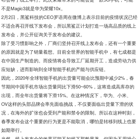
不是Magic3就是华为荣耀10x。
2月2日，黑鲨科技的CEO罗语周在微博上表示目前的疫情状况已经
不适合再召开线下发布会，所以黑鲨正计划打造一场高品质的线上
发布会，并公开征询关于发布会的建议。
除了受习惯影响之外，厂商们坚持召开线上发布会，还有一个重要
的原因就是为了销量着想。
目前全世界的智能手机中，有七成都是
在中国生产制造的。而疫情将会导致工厂延期开工，造成劳动力供
应短缺，进而影响到全球智能手机的产能与供应链。
因此，2020年全球智能手机的出货量可能会比预期中减少2%，春
节期间中国手机市场出货量同比下滑50~60%，这将造成高库存的
出现，而全年出货量将下滑15%。在这种情况下，华为、小米、
OV这样的头部品牌会率先面临挑战，不仅要面临出货量下滑的状
况，在海外的扩张也会受到产能和禁令的限制。所以在这种时刻，
春季发布会这个重要的行为更是不能取消，哪怕是转移到线上也要
如期举行。
当然，线上发布会的效果可能不如线下那般显著，但因为不用操心