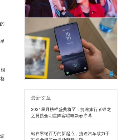
悦的
明星
亮相
型格
最新文章
2024星月榜样盛典将至，捷途旅行者银龙
之翼携全明星阵容唱响新春序幕
站在累销百万的新起点，捷途汽车致力于
空箱
打造全球第一混动越野品牌