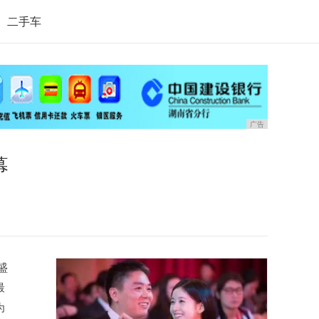
二手车
广告
幕
盛
最
为