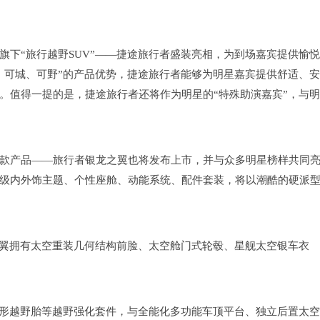
旗下“旅行越野SUV”——捷途旅行者盛装亮相，为到场嘉宾提供愉
、可城、可野”的产品优势，捷途旅行者能够为明星嘉宾提供舒适、安
。值得一提的是，捷途旅行者还将作为明星的“特殊助演嘉宾”，与
首款产品——旅行者银龙之翼也将发布上市，并与众多明星榜样共同
化升级内外饰主题、个性座舱、动能系统、配件套装，将以潮酷的硬派
之翼拥有太空重装几何结构前脸、太空舱门式轮毂、星舰太空银车衣
0全地形越野胎等越野强化套件，与全能化多功能车顶平台、独立后置太