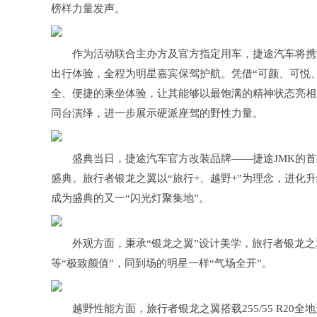
榜样力量发声。
作为活动联合主办方及官方指定用车，捷途汽车将携
出行体验，全程为明星嘉宾保驾护航。凭借“可颜、可悦
全、便捷的乘坐体验，让其能够以最饱满的精神状态亮相
同台演绎，进一步展示硬派座驾的野性力量。
盛典当日，捷途汽车官方改装品牌——捷途JMK的
盛典。旅行者银龙之翼以“旅行+、越野+”为理念，进
成为盛典的又一“闪光灯聚集地”。
外观方面，秉承“银龙之翼”设计美学，旅行者银龙
等“极致颜值”，同到场的明星一样“气场全开”。
越野性能方面，旅行者银龙之翼搭载255/55 R2