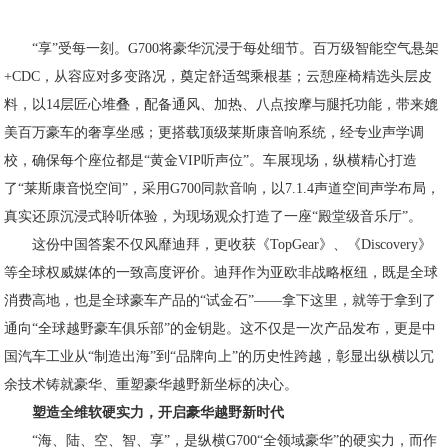
“享”受每一刻。G700将豪华沉浸于每处细节。百万级智能空气悬架
+CDC，从容应对多变路况，奠定舒适驾乘根基；云憩座椅精选头层皮
料，以14层匠心堆叠，配备通风、加热、八点按摩与腿托功能，带来媲
美百万豪车的奢享坐感；更搭载顶级莱斯康音响系统，经专业声学调
校，确保每个座位都是“黄金VIP听声位”。车展现场，纵横精心打造
了“莱斯康音悦空间”，采用G700同款音响，以7.1.4声道空间声学布局，
真实还原沉浸式聆听体验，为现场观众打造了一座“殿堂级音乐厅”。
这份中国答案不仅风靡迪拜，更收获《TopGear》、《Discovery》
等全球权威媒体的一致高度评价。迪拜作为亚欧非战略枢纽，既是全球
消费高地，也是全球豪车产品的“试金石”——拿下这里，就等于拿到了
通向“全球越野豪车俱乐部”的金钥匙。这不仅是一次产品发布，更是中
国汽车工业从“制造出海”到“品牌向上”的历史性跨越，彰显出纵横以冗
余技术铸就豪华、重塑豪华越野新坐标的决心。
塑造全维软硬实力，开启豪华越野新时代
“海、陆、空、智、享”，是纵横G700“全领域豪华”的硬实力，而作