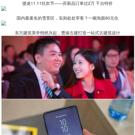
捷途11.11狂欢节——庆新品订单过2万 千台特价
国内最著名的雪景区，实则处处宰客？一碗泡面60元住
东方建筑美学悄然兴起，曹操古建打造一站式古建筑设计