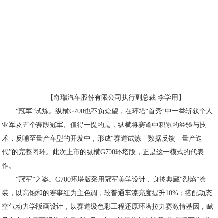
【奇瑞汽车股份有限公司执行副总裁 李学用】
“冠军”试炼。纵横G700也不负众望，在环塔“首秀”中一举斩获个人
亚军及五个赛段冠军。值得一提的是，纵横将赛道中积累的经验与技
术，反哺至量产车型的开发中，形成“赛道试炼—数据反馈—量产迭
代”的完整闭环。此次上市的纵横G700环塔版，正是这一模式的代表
作。
“冠军”之姿。G700环塔版采用冠军美学设计，身披典藏“烈焰”涂
装，以高饱和的赛事红为主色调，较普通车漆亮度提升10%；搭配动态
空气动力学版画设计，以赛道级色彩工程还原环塔拉力赛激情基因，赋