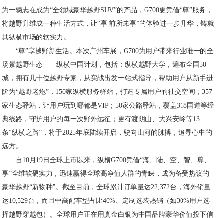
为一辆志在成为“全领域豪华越野SUV”的产品，G700更凭借“尊”服务，
将越野升维成一种生活方式，让“享 前所未享”的体验进一步升华，铸就
其纵横市场的软实力。
“尊”享越野新生活。本次广州车展，G700为用户带来行业唯一的全
场景越野生态——纵横中国计划，包括：纵横越野大学，遍布全国50
城，拥有几十位越野专家，从实战出发一站式指导，帮助用户从新手进
阶为“越野老炮”；150家纵横服务驿站，打造专属用户的社交空间；357
家生态驿站，让用户玩到哪都是VIP；50家公路驿站，覆盖318国道等经
典线路，守护用户的每一次野外远征；更有渡阴山、大兴安岭等13
条“纵横之路”，将于2025年底陆续开启，驶向山河的脉搏，追寻心中的
远方。
自10月19日全球上市以来，纵横G700凭借“海、陆、空、智、尊、
享”全维软硬实力，迅速赢得全球高净值人群的青睐，成为备受热议的
豪华越野“新物种”。截至目前，全球累计订单量达22,372台，海外销量
达10,529台，而且中高配车型占比40%、定制选装热销（如30%用户选
择越野穿越包）。全球用户正在用真金白银为中国品牌豪华价值投下信