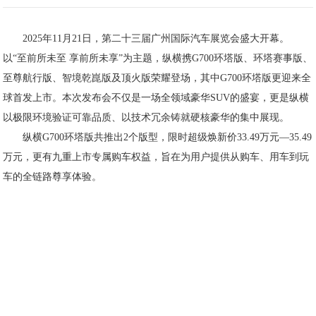
2025年11月21日，第二十三届广州国际汽车展览会盛大开幕。
以“至前所未至 享前所未享”为主题，纵横携G700环塔版、环塔赛事版、
至尊航行版、智境乾崑版及顶火版荣耀登场，其中G700环塔版更迎来全
球首发上市。本次发布会不仅是一场全领域豪华SUV的盛宴，更是纵横
以极限环境验证可靠品质、以技术冗余铸就硬核豪华的集中展现。
纵横G700环塔版共推出2个版型，限时超级焕新价33.49万元—35.49
万元，更有九重上市专属购车权益，旨在为用户提供从购车、用车到玩
车的全链路尊享体验。