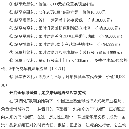
① 纵享焕新礼：价值25,000元超级置换现金补贴
② 纵享金融礼："3年20万0息"金融方案（价值18,000元）
③ 纵享质保礼：首任非营运整车终身质保（价值18,000元）
④ 纵享奢享礼：限时升级莱斯康剧院级立体音（价值10,000元）
⑤ 纵享星联礼：限时赠送苍穹互联卫星通讯功能（价值6,000元）
⑥ 纵享悦野礼：限时赠送3次专享越野基地体验（价值4,999元）
⑦ 纵享补能礼：限时赠送7kW充电桩及安装服务（价值4,999元）
⑧ 纵享无忧礼：移动服务车上门（＜100km）、免费代步车/代步补
偿、3年免费车机娱乐流量（10G/月）
⑨ 纵享改装礼：黑熊AT胎5条，环塔典藏车衣代金券（价值10,000
元）
开启全领域试炼
，
定义豪华越野SUV新范式
在“新四化”浪潮的推动下，中国正重塑全球出行方式与产业格局，
角色也悄然转变——从昔日的“仰望者”，到如今的“平视者”，正加速迈
向未来的“引领者”。在这一历史性进程中，掌握豪华定义权，成为中国
汽车品牌必须面对的时代命题。纵横，正是这一进程的先行者。它主动