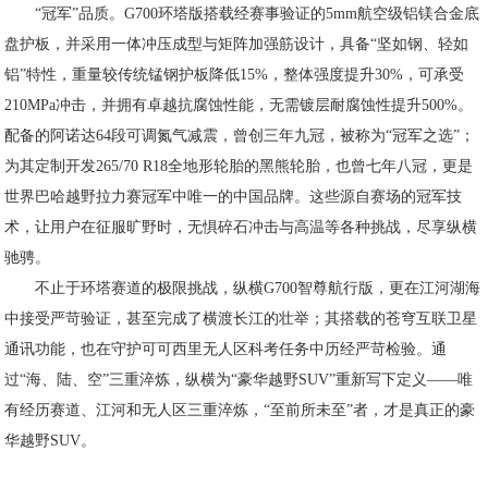
“冠军”品质。G700环塔版搭载经赛事验证的5mm航空级铝镁合金底
盘护板，并采用一体冲压成型与矩阵加强筋设计，具备“坚如钢、轻如
铝”特性，重量较传统锰钢护板降低15%，整体强度提升30%，可承受
210MPa冲击，并拥有卓越抗腐蚀性能，无需镀层耐腐蚀性提升500%。
配备的阿诺达64段可调氮气减震，曾创三年九冠，被称为“冠军之选”；
为其定制开发265/70 R18全地形轮胎的黑熊轮胎，也曾七年八冠，更是
世界巴哈越野拉力赛冠军中唯一的中国品牌。这些源自赛场的冠军技
术，让用户在征服旷野时，无惧碎石冲击与高温等各种挑战，尽享纵横
驰骋。
不止于环塔赛道的极限挑战，纵横G700智尊航行版，更在江河湖海
中接受严苛验证，甚至完成了横渡长江的壮举；其搭载的苍穹互联卫星
通讯功能，也在守护可可西里无人区科考任务中历经严苛检验。通
过“海、陆、空”三重淬炼，纵横为“豪华越野SUV”重新写下定义——唯
有经历赛道、江河和无人区三重淬炼，“至前所未至”者，才是真正的豪
华越野SUV。