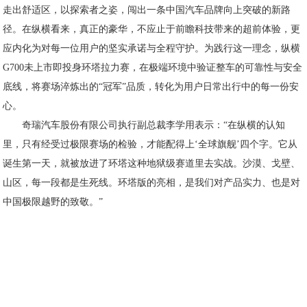
走出舒适区，以探索者之姿，闯出一条中国汽车品牌向上突破的新路
径。在纵横看来，真正的豪华，不应止于前瞻科技带来的超前体验，更
应内化为对每一位用户的坚实承诺与全程守护。为践行这一理念，纵横
G700未上市即投身环塔拉力赛，在极端环境中验证整车的可靠性与安全
底线，将赛场淬炼出的“冠军”品质，转化为用户日常出行中的每一份安
心。
奇瑞汽车股份有限公司执行副总裁李学用表示：“在纵横的认知
里，只有经受过极限赛场的检验，才能配得上‘全球旗舰’四个字。它从
诞生第一天，就被放进了环塔这种地狱级赛道里去实战。沙漠、戈壁、
山区，每一段都是生死线。环塔版的亮相，是我们对产品实力、也是对
中国极限越野的致敬。”