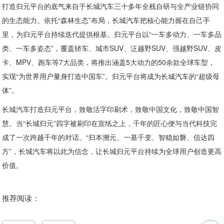
打造归元平台的底气来自于长城汽车三十多年全栈自研与全产业链协同
的生态能力。依托“森林生态”布局，长城汽车把核心能力握在自己手
里，为归元平台持续迭代提供根基。归元平台以“一车多动力、一车多品
类、一车多姿态”，覆盖轿车、城市SUV、泛越野SUV、强越野SUV、皮
卡、MPV、跑车等7大品类，将推出涵盖5大动力的50余款全球车型，
实现“为世界用户量身打造中国车”。归元平台将成为长城汽车的“超级母
体”。
长城汽车打造归元平台，致敬活字印刷术，致敬中国文化，致敬中国智
慧。当“长城归元”四字被刷印在宣纸之上，千年的匠心便与当代科技完
成了一次跨越千年的对话。“归本溯元、一基千变、智稳如磐、信达四
方”，长城汽车将以此为信念，让长城归元平台持续为全球用户创造更高
价值。
推荐阅读：