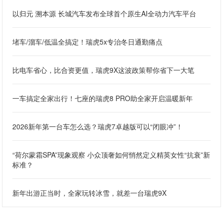
以归元 溯本源 长城汽车发布全球首个原生AI全动力汽车平台
堵车/溜车/低温全搞定！瑞虎5x专治冬日通勤痛点
比电车省心，比合资更值，瑞虎9X这波政策帮你省下一大笔
一车搞定全家出行！七座的瑞虎8 PRO助全家开启温暖新年
2026新年第一台车怎么选？瑞虎7卓越版可以“闭眼冲”！
“荷尔蒙霜SPA”现象观察 小众顶奢如何悄然定义精英女性“抗衰”新
标准？
新年出游正当时，全家玩转冰雪，就差一台瑞虎9X