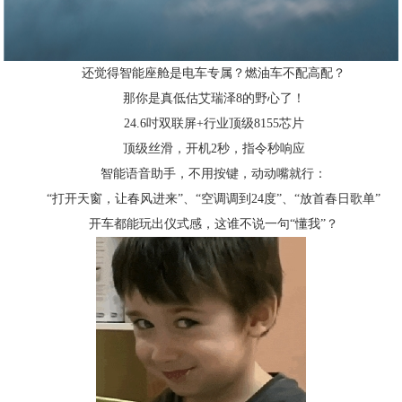
还觉得智能座舱是电车专属？燃油车不配高配？
那你是真低估艾瑞泽8的野心了！
24.6吋双联屏+行业顶级8155芯片
顶级丝滑，开机2秒，指令秒响应
智能语音助手，不用按键，动动嘴就行：
“打开天窗，让春风进来”、“空调调到24度”、“放首春日歌单”
开车都能玩出仪式感，这谁不说一句“懂我”？