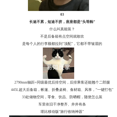
03
长途不累，短途不挤，座座都是“头等舱”
什么叫真能装？
不是后备箱有点空间就敢吹
是每个人的行李额都拉到“顶配”，它都不带皱眉的
2790mm轴距+同级最优后排空间，后排乘客还能翘个二郎腿
445L超大后备箱，帐篷、折叠桌椅、食材箱、风筝，“一键打包”
33处储物空间，零食、饮品、防晒帽，随便怎么装
车里依旧干净整齐、井井有条
堪比移动版“旅行收纳神器”