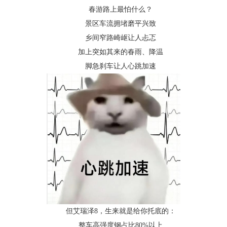
春游路上最怕什么？
景区车流拥堵磨平兴致
乡间窄路崎岖让人忐忑
加上突如其来的春雨、降温
脚急刹车让人心跳加速
但艾瑞泽8，生来就是给你托底的：
整车高强度钢占比80%以上