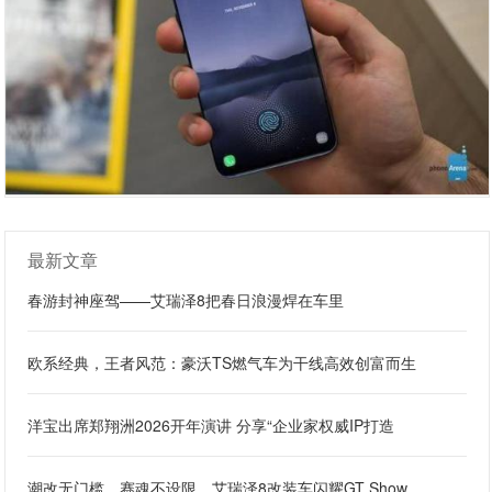
最新文章
春游封神座驾——艾瑞泽8把春日浪漫焊在车里
欧系经典，王者风范：豪沃TS燃气车为干线高效创富而生
洋宝出席郑翔洲2026开年演讲 分享“企业家权威IP打造
潮改无门槛，赛魂不设限，艾瑞泽8改装车闪耀GT Show