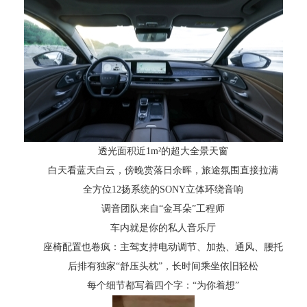
透光面积近1m²的超大全景天窗
白天看蓝天白云，傍晚赏落日余晖，旅途氛围直接拉满
全方位12扬系统的SONY立体环绕音响
调音团队来自“金耳朵”工程师
车内就是你的私人音乐厅
座椅配置也卷疯：主驾支持电动调节、加热、通风、腰托
后排有独家“舒压头枕”，长时间乘坐依旧轻松
每个细节都写着四个字：“为你着想”