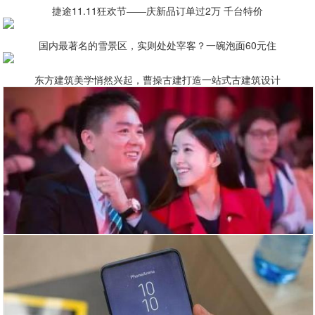
捷途11.11狂欢节——庆新品订单过2万 千台特价
国内最著名的雪景区，实则处处宰客？一碗泡面60元住
东方建筑美学悄然兴起，曹操古建打造一站式古建筑设计