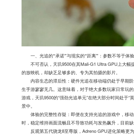
一、光追的“承诺”与现实的“距离”：参数不等于体
不可否认，天玑9500在其Mali-G1 Ultra 
的放映机，却缺乏足够多的、专为其拍摄的影片。
内容生态的滞后性：
硬件光追在移动端仍处于早期阶
生手游寥寥无几。这意味着，对于绝大多数玩家日常玩的
游戏，天玑9500的“强劲光追单元”在绝大部分时间处于
景中。
体验的完整性存疑：
即便在支持光追的游戏中，移动
时，稳定维持画面流畅且不导致功耗与发热飙升，目前缺
反观第五代骁龙8至尊版，Adreno GPU进化策