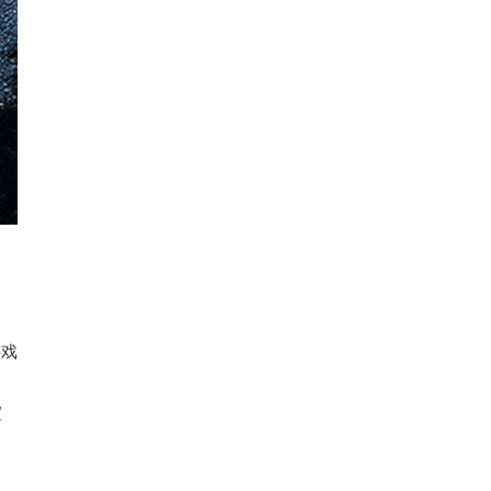
游戏
渲
，