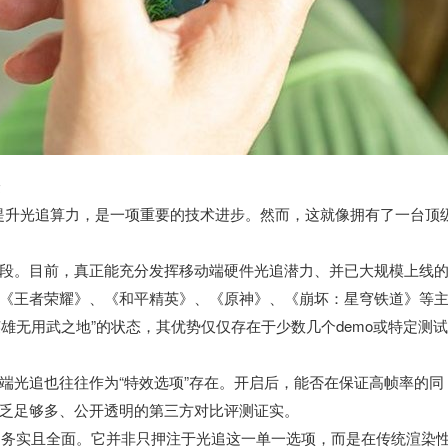
验
GPU上大幅提升光追算力，是一项重要的技术进步。然而，这就像拥有了一台顶
段。目前，真正能充分发挥移动端硬件光追潜力、并已大规模上线
《王者荣耀》、《和平精英》、《原神》、《崩坏：星穹铁道》等
“英雄无用武之地”的状态，其优势仅仅存在于少数几个demo或特定测
端光追也往往作为“特效选项”存在。开启后，能否在保证高帧率的同
乏足够多、公开透明的第三方对比评测证实。
略更为务实且全面。它并非只押注于光追这一单一选项，而是在传统渲染