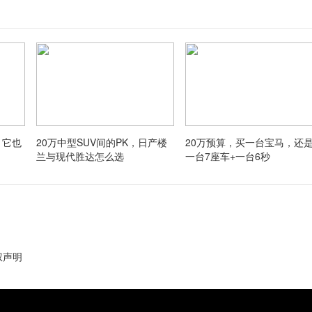
，它也
20万中型SUV间的PK，日产楼
20万预算，买一台宝马，还
兰与现代胜达怎么选
一台7座车+一台6秒
权声明