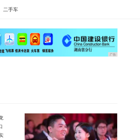
二手车
广告
龙
口
实