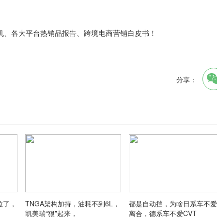
商机、各大平台热销品报告、跨境电商营销白皮书！
分享：
拉了，
TNGA架构加持，油耗不到6L，
都是自动挡，为啥日系车不爱
凯美瑞“狠”起来，
离合，德系车不爱CVT