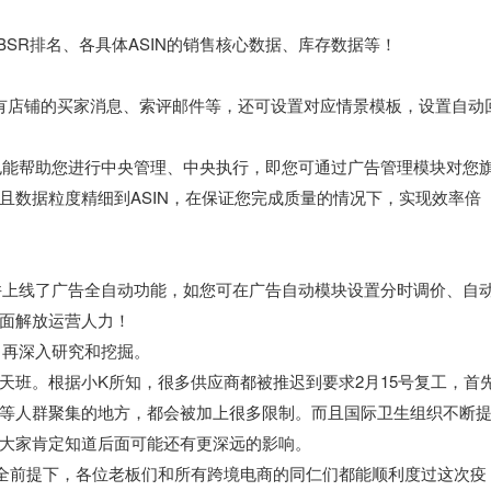
、BSR排名、各具体ASIN的销售核心数据、库存数据等！
所有店铺的买家消息、索评邮件等，还可设置对应情景模板，设置自动
也能帮助您进行中央管理、中央执行，即您可通过广告管理模块对您
且数据粒度精细到ASIN，在保证您完成质量的情况下，实现效率倍
并上线了广告全自动功能，如您可在广告自动模块设置分时调价、自
面解放运营人力！
，再深入研究和挖掘。
天班。根据小K所知，很多供应商都被推迟到要求2月15号复工，首
等人群聚集的地方，都会被加上很多限制。而且国际卫生组织不断
大家肯定知道后面可能还有更深远的影响。
全前提下，各位老板们和所有跨境电商的同仁们都能顺利度过这次疫