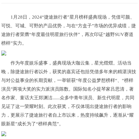
1月28日，2024“捷途旅行者”星月榜样盛典现场，凭借可颜、
可悦、可城、可野的产品优势，与在“方盒子”市场的优异成绩，捷
途旅行者荣膺“年度最佳明星旅行伙伴”，再次印证“越野SUV赛道
榜样”实力。
作为年度娱乐盛事，盛典现场大咖云集，星光熠熠。活动当
晚，除捷途旅行者以外，获奖的嘉宾还包括凭借多年来的精湛演技
与对公益事业的长期贡献，一举斩获“年度公益梦想榜样“、“榜样
演员”两项大奖的实力派演员陈数。国际知名小提琴家吕思清，著
名作家、童话大王郑渊洁......众多中青年演员、新生代明星，共同
见证了这一荣耀时刻。此次获奖，不仅体现出捷途旅行者的影响
力，更展示了捷途旅行者自上市以来，热度持续飙升，逐渐从“耀
眼新星”成长为了“榜样典范”。