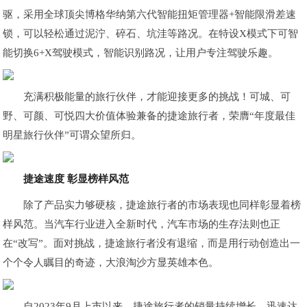
驱，采用全球顶尖博格华纳第六代智能扭矩管理器+智能限滑差速
锁，可以轻松通过泥泞、碎石、坑洼等路况。在特设X模式下可智
能切换6+X驾驶模式，智能识别路况，让用户专注驾驶乐趣。
充满积极能量的旅行伙伴，才能迎接更多的挑战！
可城、可
野、可颜、可悦四大价值体验兼备的捷途旅行者，荣膺“年度最佳
明星旅行伙伴”可谓众望所归。
捷途速度 彰显榜样风范
除了产品实力够硬核，捷途旅行者的市场表现也同样彰显着榜
样风范。当汽车行业进入全新时代，汽车市场的生存法则也正
在“改写”。面对挑战，捷途旅行者没有退缩，而是用行动创造出一
个个令人瞩目的奇迹，大浪淘沙方显英雄本色。
自2023年9月上市以来，捷途旅行者的销量持续增长，迅速达