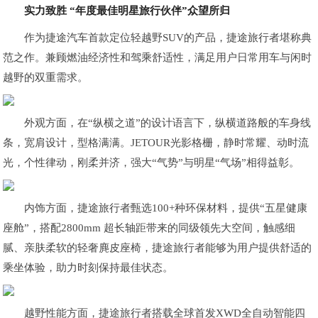
实力致胜 “年度最佳明星旅行伙伴”众望所归
作为捷途汽车首款定位轻越野SUV的产品，捷途旅行者堪称典
范之作。兼顾燃油经济性和驾乘舒适性，满足用户日常用车与闲时
越野的双重需求。
外观方面，在“纵横之道”的设计语言下，纵横道路般的车身线
条，宽肩设计，型格满满。JETOUR光影格栅，静时常耀、动时流
光，个性律动，刚柔并济，强大“气势”与明星“气场”相得益彰。
内饰方面，捷途旅行者甄选100+种环保材料，提供“五星健康
座舱”，搭配2800mm 超长轴距带来的同级领先大空间，触感细
腻、亲肤柔软的轻奢麂皮座椅，捷途旅行者能够为用户提供舒适的
乘坐体验，助力时刻保持最佳状态。
越野性能方面，捷途旅行者搭载全球首发XWD全自动智能四