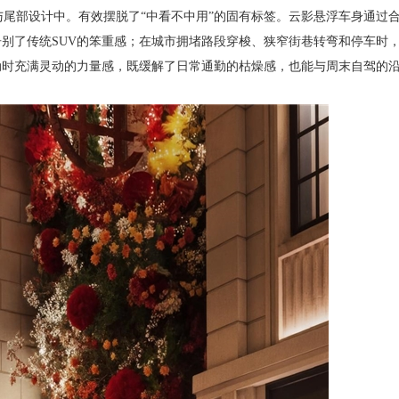
与尾部设计中。有效摆脱了“中看不中用”的固有标签。云影悬浮车身通过
别了传统SUV的笨重感；在城市拥堵路段穿梭、狭窄街巷转弯和停车时
动时充满灵动的力量感，既缓解了日常通勤的枯燥感，也能与周末自驾的