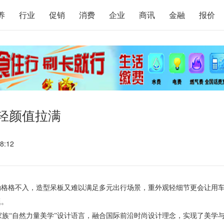
养
行业
促销
消费
企业
商讯
金融
报价
轻颜值拉满
8:12
勤格格不入，造型呆板又难以满足多元出行场景，重外观轻细节更会让用
题。
家族“自然力量美学”设计语言，融合国际前沿时尚设计理念，实现了美学