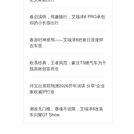
春启清明，驾趣随行，艾瑞泽8 PRO承包
你的小长假出行
春游封神座驾——艾瑞泽8把春日浪漫焊
在车里
欧系经典，王者风范：豪沃TS燃气车为干
线高效创富而生
洋宝出席郑翔洲2026开年演讲 分享“企业
家权威IP打造
潮改无门槛，赛魂不设限，艾瑞泽8改装
车闪耀GT Show