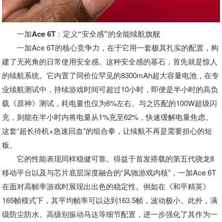
一加Ace 6T：定义“安全感”的全能续航旗舰
一加Ace 6T的核心竞争力，在于它用一套极其扎实的配置，构
建了无死角的日常使用安全感。这种安全感的基石，首先就是惊人
的续航系统。它内置了同价位罕见的8300mAh超大容量电池，在专
业续航测试中，持续游戏时间可超过10小时，即便是半小时的高负
载《原神》测试，耗电量也仅为6%左右。与之匹配的100W超级闪
充，则能在半小时内将电量从1%充至62%，快速缓解电量焦虑。
这套“超长待机+急速回血”的组合拳，让续航不再是需要担心的短
板。
它的性能表现同样稳健可靠。得益于首发搭载的第五代骁龙8
移动平台以及与芯片底层深度融合的“风驰游戏内核”，一加Ace 6T
在面对高帧率游戏时展现出出色的稳定性。例如在《和平精英》
165帧模式下，其平均帧率可以达到163.5帧，波动极小。此外，满
级防尘防水、高级别振动马达等细节配置，进一步强化了其作为一