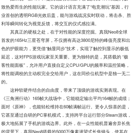
致热爱而生的性能玩家。它的设计语言充满了“电竞潮玩”基因，行
业首创的透明RGB光效后盖，能与游戏战况实时联动，将击杀、胜
利等瞬间转化为视觉反馈，将交互的仪式感拉满。
其真正的硬核之处，在于对性能的深度挖掘。真我Neo8全球
首发的165Hz三星苍穹屏，不仅拥有高达3800尼特的峰值亮度和出
色的护眼能力，更凭借“触显同步”技术，实现了触控到显示的极低
延迟，这对FPS游戏玩家至关重要。更为独特的是，其搭载的 “极
客性能面板”，允许用户直接自定义CPU/GPU的频率和温控策略，
将性能调校的主动权完全交给用户，这在同价位机型中是独一无二
的。
这种软硬件结合的自由度，带来了顶级的游戏实测表现。在
《三角洲行动》165帧大战场中，它能稳定输出平均164帧的成绩；
面对《原神》，也能轻松维持在60帧满帧运行。更令人惊喜的是，
它甚至通过自研的PC掌机模式，支持跨平台运行部分Steam游戏，
极大地拓展了手机的游戏边界。此外，在一众性能机普遍舍弃长焦
的背景下，真我Neo8搭载的5000万像素潜望式长焦镜头，使其在