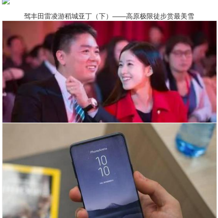
驾丰田雷凌游稻城亚丁（下）——高原极限徒步赏最美雪